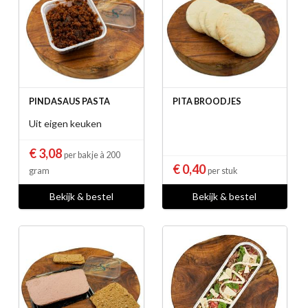
PINDASAUS PASTA
PITA BROODJES
Uit eigen keuken
€ 3,08
per bakje à 200
€ 0,40
gram
per stuk
Bekijk & bestel
Bekijk & bestel