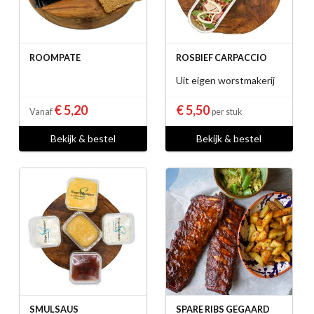
ROOMPATE
ROSBIEF CARPACCIO
Uit eigen worstmakerij
€ 5,20
€ 5,50
Vanaf
per stuk
Bekijk & bestel
Bekijk & bestel
SMULSAUS
SPARE RIBS GEGAARD