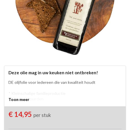
Deze olie mag in uw keuken niet ontbreken!
DE olijfolie voor iedereen die van kwaliteit houdt

* Kleinschalige familieproductie

* Eigen olijfgaarden

Toon meer
* Ambachtelijk geproduceerd, zonder bestrijdingsmiddelen

* Absoluut 100% eerste persing

€ 14,95
per stuk
* Super voor dressings en salades

* Heerlijk om in te bakken

* Cholesterolvrij