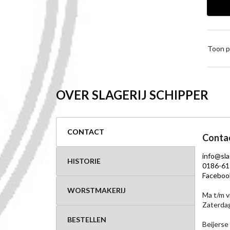
Toon p
OVER SLAGERIJ SCHIPPER
CONTACT
Conta
info@sla
HISTORIE
0186-61
Faceboo
WORSTMAKERIJ
Ma t/m v
Zaterdag
BESTELLEN
Beijerse