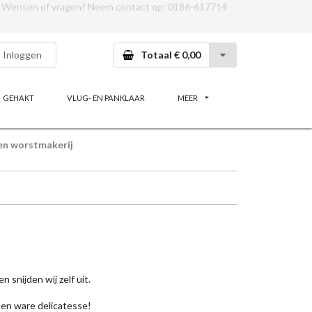
Wensen of vragen? Neem contact op:
0186-617714
Inloggen
Totaal € 0,00
GEHAKT
VLUG- EN PANKLAAR
MEER
en worstmakerij
 snijden wij zelf uit.
Een ware delicatesse!