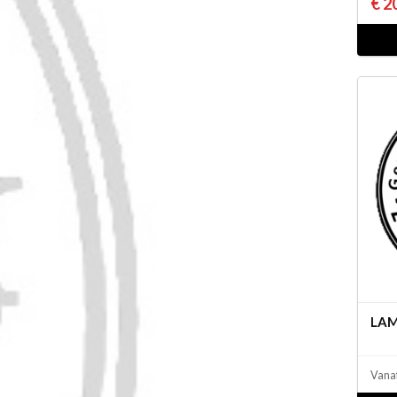
€ 2
LA
Vana