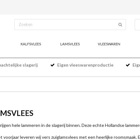
KALFSVLEES
LAMSVLEES
VLEESWAREN
chtelijke slagerij
Eigen vleeswarenproductie
Eig
AMSVLEES
krijgen hele lammeren in de slagerij binnen. Deze echte Hollandse lammeren
et voorjaar leveren wij vers zuiglamsvlees met een heerlijke roomsmaak. 