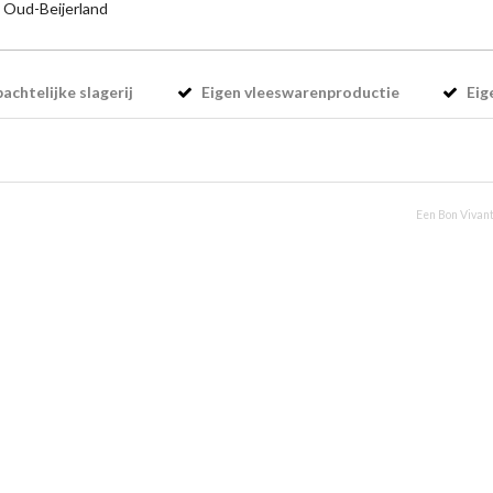
 Oud-Beijerland
chtelijke slagerij
Eigen vleeswarenproductie
Eig
Een Bon Vivant