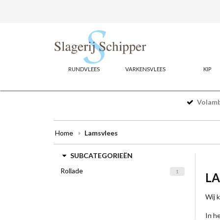
RUNDVLEES
VARKENSVLEES
KIP
Volamba
Home
Lamsvlees
SUBCATEGORIEËN
Rollade
1
L
Wij 
In h