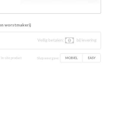
en worstmakerij
Veilig betalen:
bij levering
MOBIEL
EASY
 In-site product
Shop weergave: