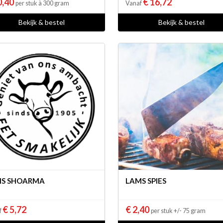
0,40
€ 16,72
per stuk à 300 gram
Vanaf
Bekijk & bestel
Bekijk & bestel
MS SHOARMA
LAMS SPIES
€ 5,72
€ 2,40
f
per stuk +/- 75 gram