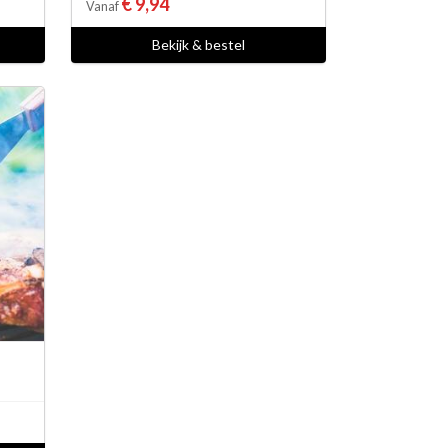
€ 9,94
Vanaf
Bekijk & bestel