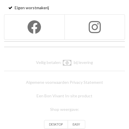
Eigen worstmakerij
Veilig betalen:
bij levering
Algemene voorwaarden
Privacy Statement
Een Bon Vivant In-site product
Shop weergave:
DESKTOP
EASY