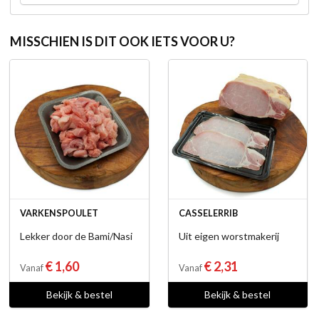
MISSCHIEN IS DIT OOK IETS VOOR U?
VARKENSPOULET
CASSELERRIB
Lekker door de Bami/Nasi
Uit eigen worstmakerij
€ 1,60
€ 2,31
Vanaf
Vanaf
Bekijk & bestel
Bekijk & bestel