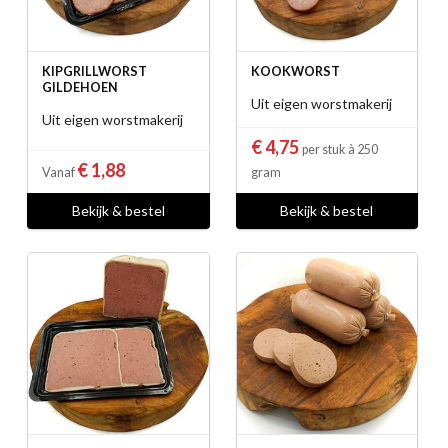
KIPGRILLWORST
KOOKWORST
GILDEHOEN
Uit eigen worstmakerij
Uit eigen worstmakerij
€ 4,75
per stuk à 250
€ 1,88
Vanaf
gram
Bekijk & bestel
Bekijk & bestel