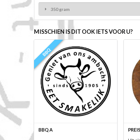
350 gram
MISSCHIEN IS DIT OOK IETS VOOR U?
BBQ
BBQ A
PREI