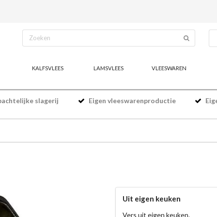
KALFSVLEES
LAMSVLEES
VLEESWAREN
chtelijke slagerij
Eigen vleeswarenproductie
Eig
Uit eigen keuken
Vers uit eigen keuken.