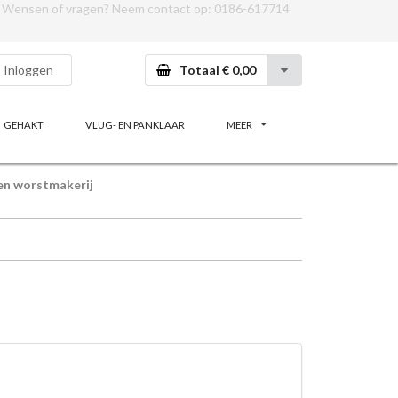
Wensen of vragen? Neem contact op:
0186-617714
Inloggen
Totaal € 0,00
GEHAKT
VLUG- EN PANKLAAR
MEER
en worstmakerij