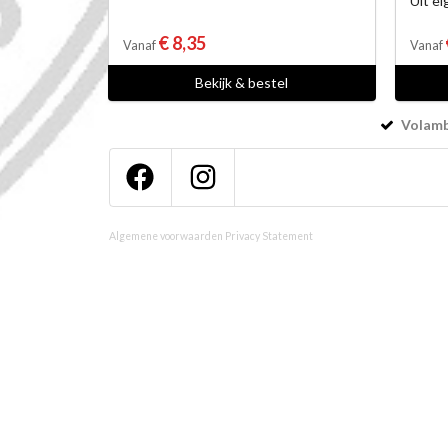
Uit e
€ 8,35
Vanaf
Vanaf
Bekijk & bestel
Volamba
Algemene voorwaarden
Privacy Statement