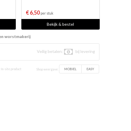
€ 6,50
per stuk
Bekijk & bestel
en worstmakerij
Veilig betalen:
bij levering
MOBIEL
EASY
 In-site product
Shop weergave: