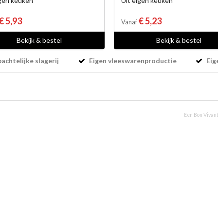
igen keuken
Uit eigen keuken
€ 5,93
€ 5,23
Vanaf
Bekijk & bestel
Bekijk & bestel
chtelijke slagerij
Eigen vleeswarenproductie
Eig
Een Bon Vivant