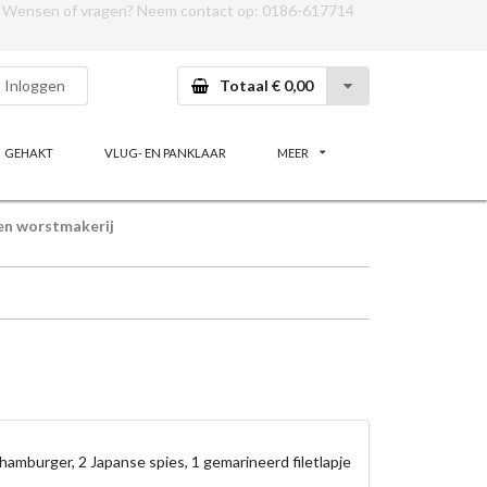
Wensen of vragen? Neem contact op:
0186-617714
Inloggen
Totaal € 0,00
GEHAKT
VLUG- EN PANKLAAR
MEER
en worstmakerij
 hamburger, 2 Japanse spies, 1 gemarineerd filetlapje 