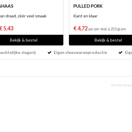
GHAAS
PULLED PORK
an draad, zéér veel smaak
Kant en klaar
€ 5,43
€ 4,72
per per stuk à 250 gram
Bekijk & bestel
Bekijk & bestel
chtelijke slagerij
Eigen vleeswarenproductie
Eig
Een Bon Vivant