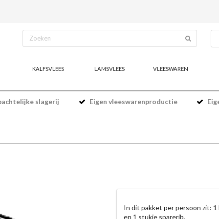
KALFSVLEES
LAMSVLEES
VLEESWAREN
chtelijke slagerij
Eigen vleeswarenproductie
Eig
In dit pakket per persoon zit: 1
en 1 stukje sparerib.