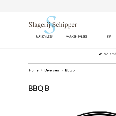
RUNDVLEES
VARKENSVLEES
KIP
Volamba
Home
Diversen
Bbq b
BBQ B