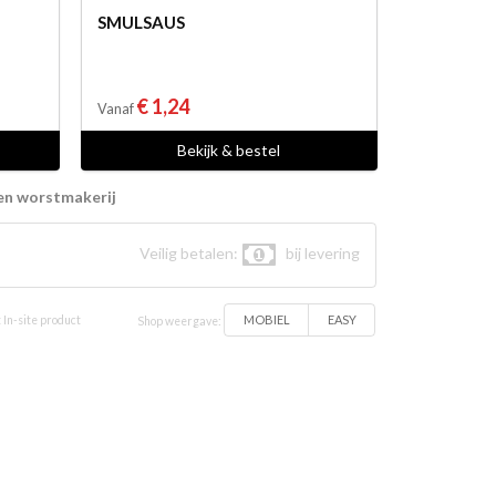
SMULSAUS
€ 1,24
Vanaf
Bekijk & bestel
en worstmakerij
Veilig betalen:
bij levering
MOBIEL
EASY
 In-site product
Shop weergave: