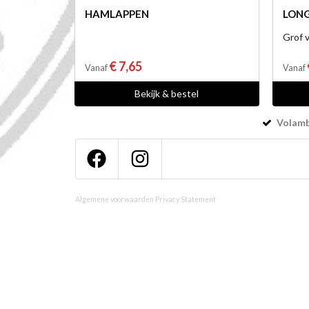
HAMLAPPEN
LON
Grof v
€ 7,65
Vanaf
Vanaf
Bekijk & bestel
Volamba
Algemene voorwaarden
Privacy Statement