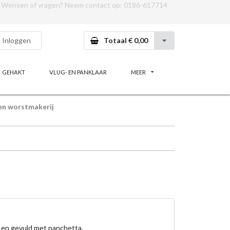
Wensen of vragen? Neem contact op:
0186-617714
Inloggen
Totaal € 0,00
GEHAKT
VLUG- EN PANKLAAR
MEER
en worstmakerij
 en gevuld met panchetta.