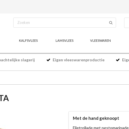
KALFSVLEES
LAMSVLEES
VLEESWAREN
chtelijke slagerij
Eigen vleeswarenproductie
Eig
TA
Met de hand geknoopt
Filetrollade met pestomarinade