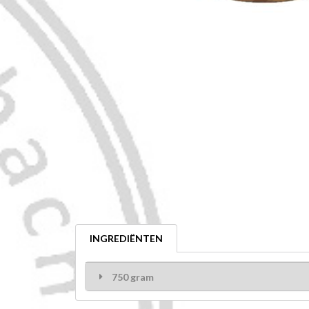
INGREDIËNTEN
750 gram