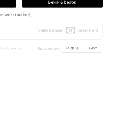
Bekijk & bestel
en worstmakerij
Veilig betalen:
bij levering
MOBIEL
EASY
 In-site product
Shop weergave: