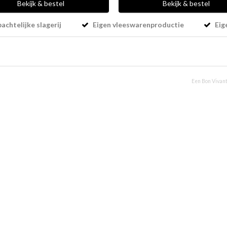
Bekijk & bestel
Bekijk & bestel
chtelijke slagerij
Eigen vleeswarenproductie
Eig
Een Bon Vivant