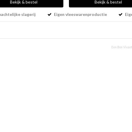
Bekijk & bestel
Bekijk & bestel
chtelijke slagerij
Eigen vleeswarenproductie
Eig
Een Bon Vivant