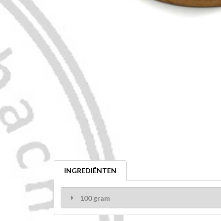
INGREDIËNTEN
100 gram