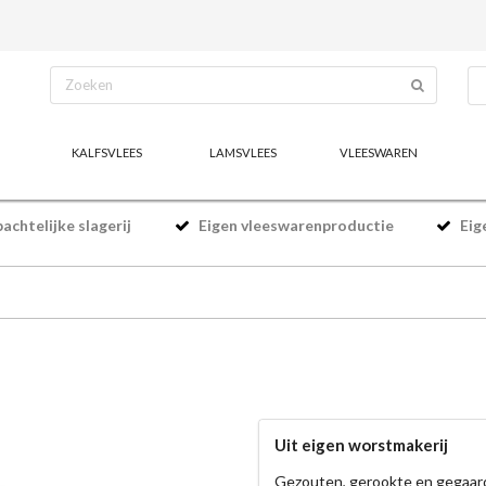
KALFSVLEES
LAMSVLEES
VLEESWAREN
chtelijke slagerij
Eigen vleeswarenproductie
Eig
Uit eigen worstmakerij
Gezouten, gerookte en gegaar