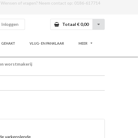
Wensen of vragen? Neem contact op:
0186-617714
Inloggen
Totaal € 0,00
GEHAKT
VLUG- EN PANKLAAR
MEER
en worstmakerij
de varkenslende