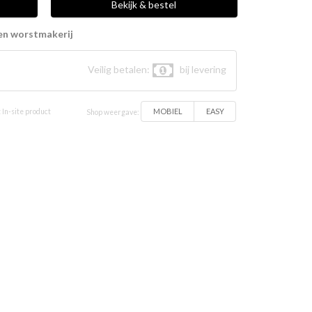
Bekijk & bestel
en worstmakerij
Veilig betalen:
bij levering
MOBIEL
EASY
 In-site product
Shop weergave: