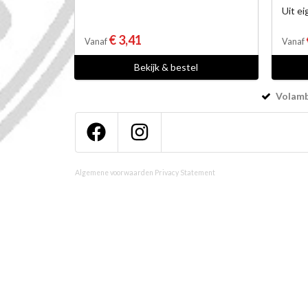
Uit e
€ 3,41
Vanaf
Vanaf
Bekijk & bestel
Volamba
Algemene voorwaarden
Privacy Statement