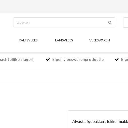
KALFSVLEES
LAMSVLEES
VLEESWAREN
chtelijke slagerij
Eigen vleeswarenproductie
Eig
Alvast afgebakken, lekker makke