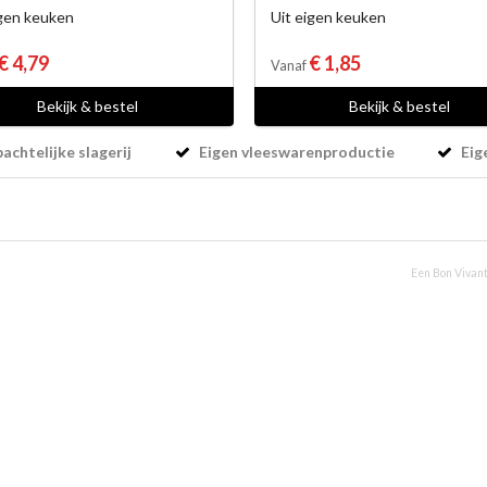
igen keuken
Uit eigen keuken
€ 4,79
€ 1,85
Vanaf
Bekijk & bestel
Bekijk & bestel
chtelijke slagerij
Eigen vleeswarenproductie
Eig
Een Bon Vivant