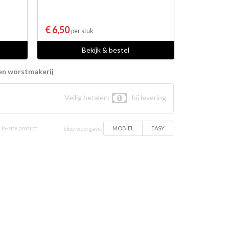
€ 6,50
per stuk
Bekijk & bestel
en worstmakerij
Veilig betalen:
bij levering
MOBIEL
EASY
 In-site product
Shop weergave: