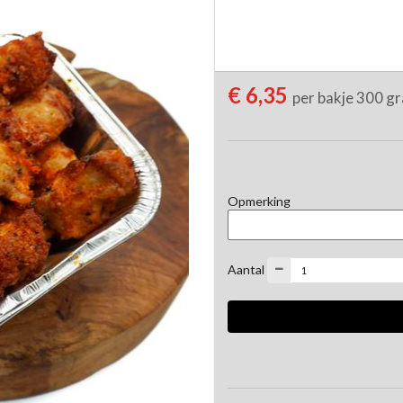
€ 6,35
per bakje 300 g
Opmerking
Aantal