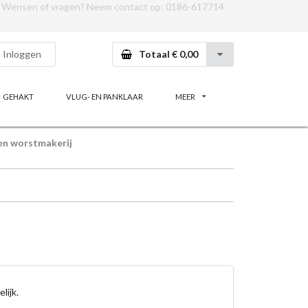
Wensen of vragen? Neem contact op:
0186-617714
Inloggen
Totaal € 0,00
GEHAKT
VLUG- EN PANKLAAR
MEER
en worstmakerij
lijk.